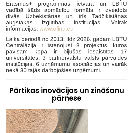
Erasmus+ programmas ietvarā un LBTU
vadībā šāds apmācību formāts ir izveidots
divās Uzbekistānas un trīs Tadžikistānas
augstākās izglītības institūcijās. Vairāk
informācijas:
www.ofinu.eu
Laika periodā no 2013. līdz 2026. gadam LBTU
Centrālāzijā ir īstenojusi 8 projektus, kuros
pavisam kopā ir bijušas iesaistītas 17
universitātes, 3 partnervalstu valsts pārvaldes
institūcijas, 6 uzņēmumu asociācijas un vairāk
nekā 30 tajās darbojošies uzņēmumi.
Pārtikas inovācijas un zināšanu
pārnese