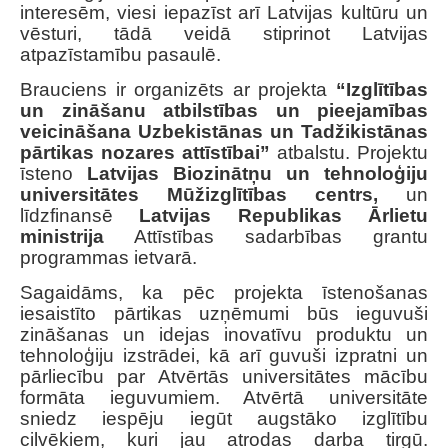
interesēm, viesi iepazīst arī Latvijas kultūru un
vēsturi, tādā veidā stiprinot Latvijas
atpazīstamību pasaulē.
Brauciens ir organizēts ar projekta
“Izglītības
un zināšanu atbilstības un pieejamības
veicināšana Uzbekistānas un Tadžikistānas
pārtikas nozares attīstībai”
atbalstu. Projektu
īsteno
Latvijas Biozinātņu un tehnoloģiju
universitātes Mūžizglītības centrs,
un
līdzfinansē
Latvijas Republikas Ārlietu
ministrija
Attīstības sadarbības grantu
programmas ietvarā.
Sagaidāms, ka pēc projekta īstenošanas
iesaistīto pārtikas uzņēmumi būs ieguvuši
zināšanas un idejas inovatīvu produktu un
tehnoloģiju izstrādei, kā arī guvuši izpratni un
pārliecību par Atvērtās universitātes mācību
formāta ieguvumiem. Atvērtā universitāte
sniedz iespēju iegūt augstāko izglītību
cilvēkiem, kuri jau atrodas darba tirgū.