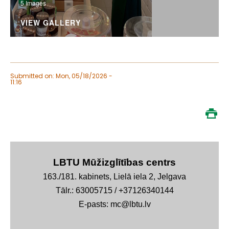
5 Images
VIEW GALLERY
Submitted on: Mon, 05/18/2026 -
11:16
LBTU Mūžizglītības centrs
163./181. kabinets, Lielā iela 2, Jelgava
Tālr.: 63005715 / +37126340144
E-pasts: mc@lbtu.lv