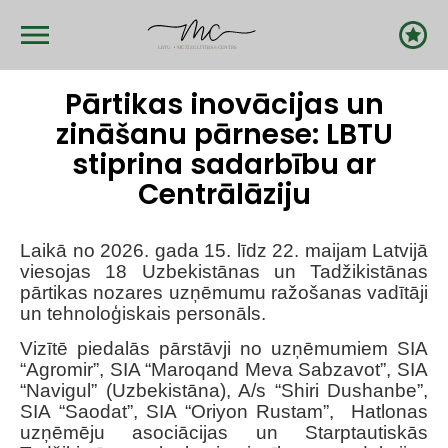
Skip
to
main
content
Pārtikas inovācijas un
zināšanu pārnese: LBTU
stiprina sadarbību ar
Centrālāziju
Laikā no 2026. gada 15. līdz 22. maijam
Latvijā
viesojas 18 Uzbekistānas un Tadžikistānas
pārtikas nozares uzņēmumu ražošanas vadītāji
un tehnoloģiskais personāls.
Vizītē piedalās pārstāvji no uzņēmumiem SIA
“Agromir”, SIA “Maroqand Meva Sabzavot”, SIA
“Navigul” (Uzbekistāna), A/s “Shiri Dushanbe”,
SIA “Saodat”, SIA “Oriyon Rustam”,
Hatlonas
uzņēmēju asociācijas un Starptautiskās