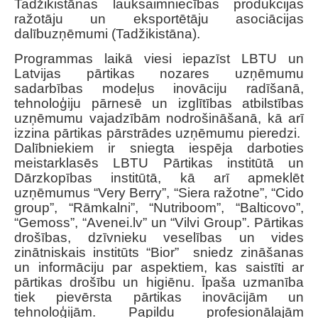
Tadžikistānas lauksaimniecības produkcijas
ražotāju un eksportētāju asociācijas
dalībuzņēmumi (Tadžikistāna).
Programmas laikā viesi iepazīst LBTU un
Latvijas pārtikas nozares uzņēmumu
sadarbības modeļus inovāciju radīšanā,
tehnoloģiju pārnesē un izglītības atbilstības
uzņēmumu vajadzībām nodrošināšanā, kā arī
izzina pārtikas pārstrādes uzņēmumu pieredzi.
Dalībniekiem ir sniegta iespēja darboties
meistarklasēs LBTU Pārtikas institūtā un
Dārzkopības institūtā, kā arī apmeklēt
uzņēmumus “Very Berry”, “Siera ražotne”, “Cido
group”, “Rāmkalni”, “Nutriboom”, “Balticovo”,
“Gemoss”, “Avenei.lv” un “Vilvi Group”. Pārtikas
drošības, dzīvnieku veselības un vides
zinātniskais institūts “Bior” sniedz zināšanas
un informāciju par aspektiem, kas saistīti ar
pārtikas drošību un higiēnu.
Īpaša uzmanība
tiek pievērsta pārtikas inovācijām un
tehnoloģijām. Papildu profesionālajām