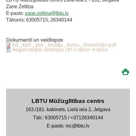
Zane Zeltiņa
E-pasts:
zane.zeltina@lbtu.lv
Tālrunis: 63005715, 26340144
Dokumenti un veidlapas
Kā_kļūt_par_studiju_kursu_klausītāju!.pdf
Registracijas veidlapa LBTU docx-4.docx
LBTU Mūžizglītības centrs
163./181. kabinets, Lielā iela 2, Jelgava
Tālr.: 63005715 / +37126340144
E-pasts: mc@lbtu.lv