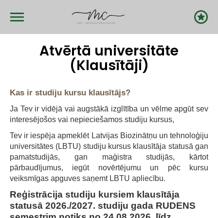
Skip
to
main
content
Atvērtā universitāte
(Klausītāji)
Kas ir studiju kursu klausītājs?
Ja Tev ir vidējā vai augstākā izglītība un vēlme apgūt sev
interesējošos vai nepieciešamos studiju kursus,
Tev ir iespēja apmeklēt Latvijas Biozinātņu un tehnoloģiju
universitātes (LBTU) studiju kursus klausītāja statusā gan
pamatstudijās, gan maģistra studijās, kārtot
pārbaudījumus, iegūt novērtējumu un pēc kursu
veiksmīgas apguves saņemt LBTU apliecību.
Reģistrācija studiju kursiem klausītāja
statusā 2026./2027. studiju gada RUDENS
semestrim notiks no 24.08.2026. līdz