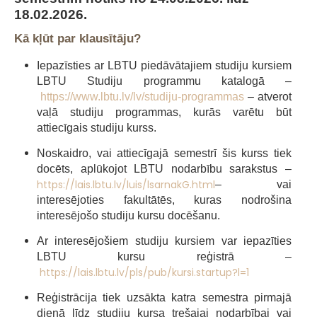
18.02.2026.
Kā kļūt par klausītāju?
Iepazīsties ar
LBTU
piedāvātajiem studiju kursiem
LBTU
Studiju programmu katalogā –
https://www.lbtu.lv/lv/studiju-programmas
– atverot
vaļā studiju programmas, kurās varētu būt
attiecīgais studiju kurss.
Noskaidro, vai attiecīgajā semestrī šis kurss tiek
docēts, aplūkojot
LBTU
nodarbību sarakstus –
https://lais.lbtu.lv/luis/lsarnakG.html
– vai
interesējoties fakultātēs, kuras nodrošina
interesējošo studiju kursu docēšanu.
Ar interesējošiem studiju kursiem var iepazīties
LBTU kursu reģistrā –
https://lais.lbtu.lv/pls/pub/kursi.startup?l=1
Reģistrācija tiek uzsākta katra semestra pirmajā
dienā līdz studiju kursa trešajai nodarbībai vai