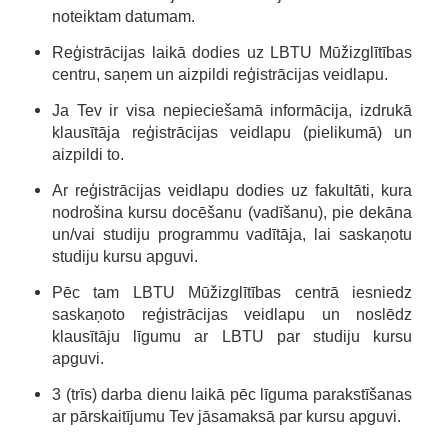
noteiktam datumam.
Reģistrācijas laikā dodies uz
LBTU
Mūžizglītības
centru, saņem un aizpildi reģistrācijas veidlapu.
Ja Tev ir visa nepieciešamā informācija, izdrukā
klausītāja reģistrācijas veidlapu (pielikumā) un
aizpildi to.
Ar reģistrācijas veidlapu dodies uz fakultāti, kura
nodrošina kursu docēšanu (vadīšanu), pie dekāna
un/vai studiju programmu vadītāja, lai saskaņotu
studiju kursu apguvi.
Pēc tam
LBTU
Mūžizglītības centrā iesniedz
saskaņoto reģistrācijas veidlapu un noslēdz
klausītāju līgumu ar
LBTU
par studiju kursu
apguvi.
3 (trīs) darba dienu laikā pēc līguma parakstīšanas
ar pārskaitījumu Tev jāsamaksā par kursu apguvi.