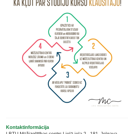
Kontaktinformācija
LBTU Mūžizglītības centrs Lielā iela 2 - 181, Jelgava