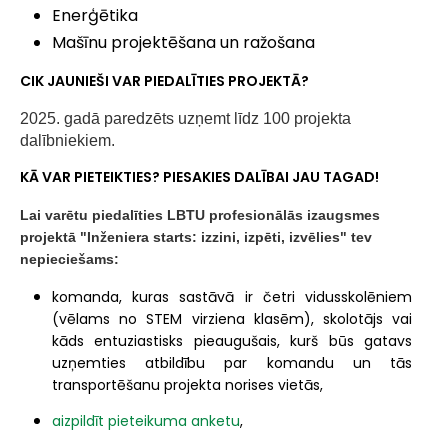
Enerģētika
Mašīnu projektēšana un ražošana
CIK JAUNIEŠI VAR PIEDALĪTIES PROJEKTĀ?
2025. gadā paredzēts uzņemt līdz 100 projekta
dalībniekiem.
KĀ VAR PIETEIKTIES? PIESAKIES DALĪBAI JAU TAGAD!
Lai varētu piedalīties LBTU profesionālās izaugsmes
projektā "Inženiera starts: izzini, izpēti, izvēlies" tev
nepieciešams:
komanda, kuras sastāvā ir četri vidusskolēniem
(vēlams no STEM virziena klasēm), skolotājs vai
kāds entuziastisks pieaugušais, kurš būs gatavs
uzņemties atbildību par komandu un tās
transportēšanu projekta norises vietās,
aizpildīt pieteikuma anketu
,