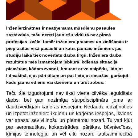
Inženierzinātnes ir neatņemama mūsdienu pasaules
sastāvdaļa, taču nereti jauniešu vidū tā nav pirmā
profesijas izvēle, tomēr inženieru prasmes un zināšanas ir
pieprasītas visā pasaulē un katrs jaunais inženieris jau
studiju laikā tiek novērtēts darba tirgū. Inženiera darba
rezultātus mēs izmantojam jebkurā ikdienas situācijā,
piemēram, kādam zvanot, braucot ar velosipēdu, lidojot
lidmašīnā, ejot pāri tiltam un pat lietojot smaržas, garšojot
kādu jaunu ēdienu vai dzērienu un tīrot zobus.
Taču šie izgudrojumi nav tikai viena cilvēka ieguldītais
darbs, bet gan nozīmīga starpdisciplināra joma ar
daudzveidīgām karjeras iespējām. Nedaudz iedziļinoties
un izpētot inženiera ikdienu un karjeras iespējas, ikviens
var atrastu sev vilinošu un piemērotu nozari. Tu vari kļūt
par aeronautikas, kokapstrādes, pārtikas, būvniecības,
ķīmijas tehnoloģiju un vēl citu nozaru tautsaimniecībā