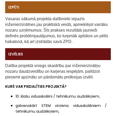
IZPĒTI
Vasaras sākumā projekta dalībnieki iepazīs
inženierzinātnes jau praktiskā veidā, apmeklējot vairāku
nozaru uzņēmumus. Šīs prakses rezultātā jaunieši
definēs problēmjautājumus, ko turpmāk aplūkos un pētīs
hakatonā, kā arī izstrādās savā ZPD.
IZVĒLIES
Dalība projektā sniegs skaidrību par inženierzinātņu
nozaru daudzveidību un karjeras iespējām, palīdzot
pieņemt apzinātu un pārdomātu profesijas izvēli.
KURŠ VAR PIEDALĪTIES PROJEKTĀ?
10. klašu vidusskolēni / tehnikumu audzēkņiem,
galvenokārt STEM virziena vidusskolēniem /
tehnikumu audzēkņiem,