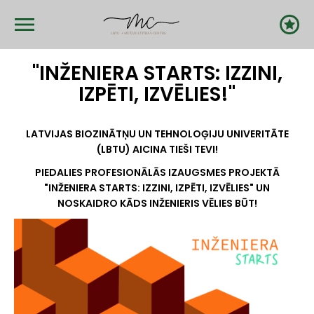
Skip
to
main
content
"INŽENIERA STARTS: IZZINI,
IZPĒTI, IZVĒLIES!"
LATVIJAS BIOZINĀTŅU UN TEHNOLOĢIJU UNIVERITĀTE
(LBTU) AICINA TIEŠI TEVI!
PIEDALIES PROFESIONĀLĀS IZAUGSMES PROJEKTĀ
"INŽENIERA STARTS: IZZINI, IZPĒTI, IZVĒLIES" UN
NOSKAIDRO KĀDS INŽENIERIS VĒLIES BŪT!