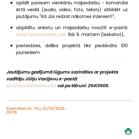
izpildīt pavisam vienkāršu mājasdarbu - komandai
ērtā veidā (audio, video, foto, teksts) atbildēt uz
jautājumu "Kā Jūs redzat nākotnes inženieri?",
aizpildītu anketu un mājasdarbu nosūtīt e-pastā:
līdz 9. martam (ieskaitot),
info@inzenierastarts.com
pasteidzies, dalība projektā tiks piedāvāta 100
jauniešiem.
Jautājumu gadījumā lūgums sazināties ar projekta
vadītāju Jūliju Vasiļjevu e-pastā:
vai pa tālruni: 29413906.
info@inzenierastarts.com
Submitted on: Thu, 02/20/2025 -
09:06