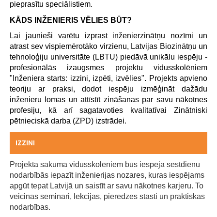
pieprasītu speciālistiem.
KĀDS INŽENIERIS VĒLIES BŪT?
Lai jaunieši varētu izprast inženierzinātņu nozīmi un
atrast sev vispiemērotāko virzienu, Latvijas Biozinātņu un
tehnoloģiju universitāte (LBTU) piedāvā unikālu iespēju -
profesionālās izaugsmes projektu vidusskolēniem
"Inženiera starts: izzini, izpēti, izvēlies". Projekts apvieno
teoriju ar praksi, dodot iespēju izmēģināt dažādu
inženieru lomas un attīstīt zināšanas par savu nākotnes
profesiju, kā arī sagatavoties kvalitatīvai Zinātniski
pētnieciskā darba (ZPD) izstrādei.
IZZINI
Projekta sākumā vidusskolēniem būs iespēja sestdienu
nodarbībās iepazīt inženierijas nozares, kuras iespējams
apgūt tepat Latvijā un saistīt ar savu nākotnes karjeru. To
veicinās semināri, lekcijas, pieredzes stāsti un praktiskās
nodarbības.