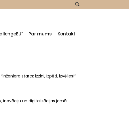
allengeEU"
Par mums
Kontakti
niera starts: izzini, izpēti, izvēlies!”
, inovāciju un digitalizācijas jomā