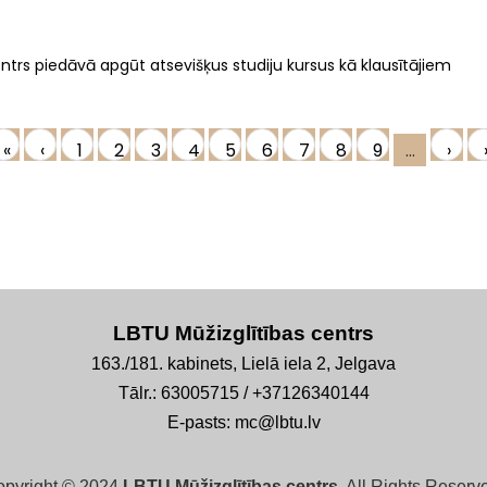
ntrs piedāvā apgūt atsevišķus studiju kursus kā klausītājiem
First
«
Previous
‹
Page
1
Current
2
Page
3
Page
4
Page
5
Page
6
Page
7
Page
8
Page
9
…
Next
›
page
page
page
pag
LBTU Mūžizglītības centrs
163./181. kabinets, Lielā iela 2, Jelgava
Tālr.: 63005715 / +37126340144
E-pasts: mc@lbtu.lv
opyright © 2024
LBTU Mūžizglītības centrs
. All Rights Reserv