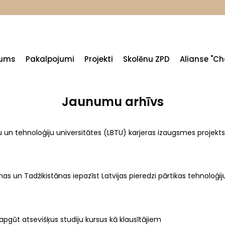
ums
Pakalpojumi
Projekti
Skolēnu ZPD
Alianse "Ch
Jaunumu arhīvs
 tehnoloģiju universitātes (LBTU) karjeras izaugsmes projekts “Inže
s un Tadžikistānas iepazīst Latvijas pieredzi pārtikas tehnoloģiju
pgūt atsevišķus studiju kursus kā klausītājiem