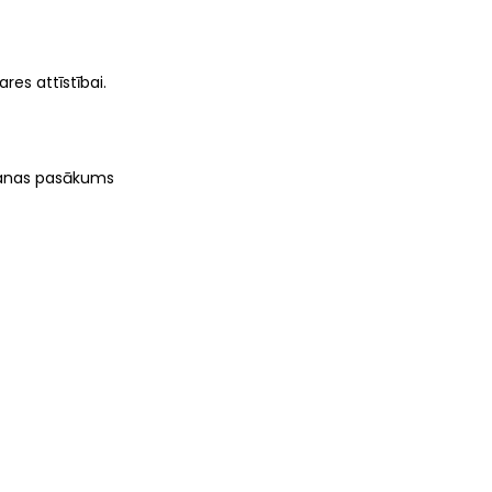
res attīstībai.
lāšanas pasākums