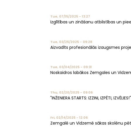
Tue, 07/15/2025 - 13:27
Izglītības un zināšanu atbilstības un pi
Tue, 03/25/2025 - 09:28
Aizvadīts profesionālās izaugsmes projekt
Tue, 03/04/2025 - 09:31
Noskaidros labākos Zemgales un Vidzeme
Thu, 02/20/2025 - 09:06
"INŽENIERA STARTS: IZZINI, IZPĒTI, IZVĒLIES!"
Fri, 02/14/2025 - 12:06
Zemgalē un Vidzemē sākas skolēnu pēt