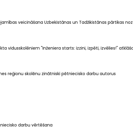
eejamības veicināšana Uzbekistānas un Tadžikistānas pārtikas noza
a vidusskolēniem "Inženiera starts: izzini, izpēti, izvēlies!" atk
s reģionu skolēnu zinātniski pētniecisko darbu autorus
niecisko darbu vērtēšana