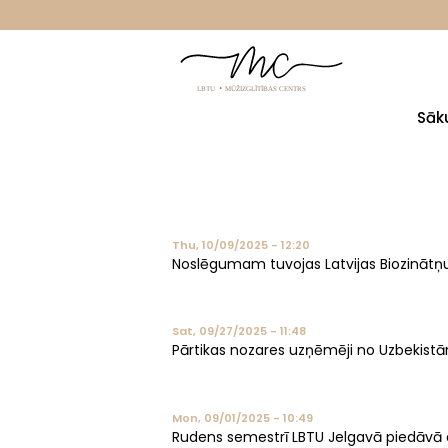
Skip
to
main
content
Sāk
Thu, 10/09/2025 - 12:20
Noslēgumam tuvojas Latvijas Biozinātņu un
Sat, 09/27/2025 - 11:48
Pārtikas nozares uzņēmēji no Uzbekistāna
Mon, 09/01/2025 - 10:49
Rudens semestrī LBTU Jelgavā piedāvā a